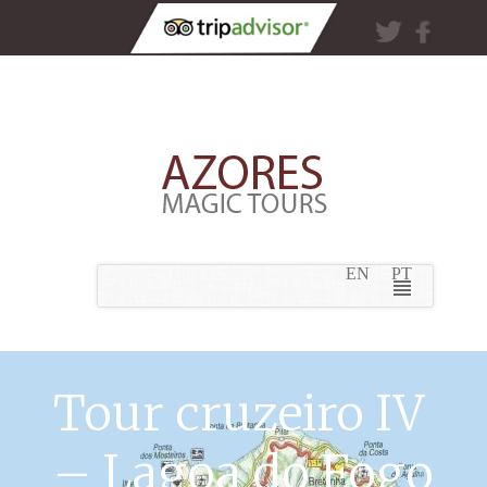
EN
PT
Tour cruzeiro IV
– Lagoa do Fogo